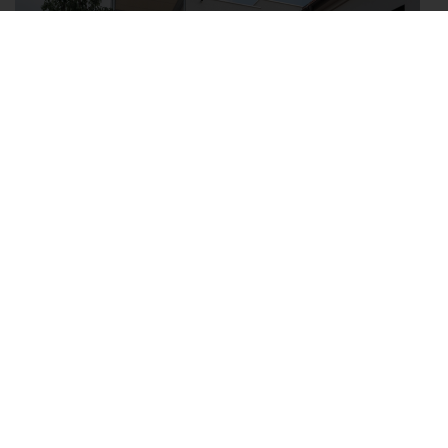
SANIERUNG UND ERWEITERUNG: VOLKSSCHULE LICHTENBERG
13.07.2026
Die Volksschule Lichtenberg hat eine umfassende Sanierung...